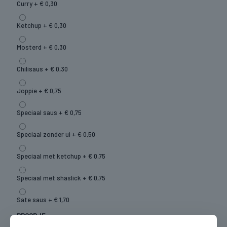
Curry +
€
0,30
Ketchup +
€
0,30
Mosterd +
€
0,30
Chilisaus +
€
0,30
Joppie +
€
0,75
Speciaal saus +
€
0,75
Speciaal zonder ui +
€
0,50
Speciaal met ketchup +
€
0,75
Speciaal met shaslick +
€
0,75
Sate saus +
€
1,70
BROODJE