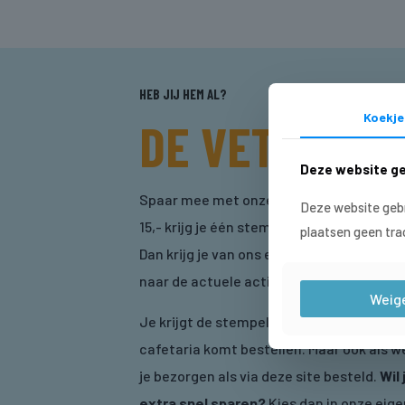
HEB JIJ HEM AL?
Koekje 
DE VETTE PAS
Deze website ge
Spaar mee met onze Vette Pas! Bij ieder
Deze website gebr
15,- krijg je één stempel. Een volle Vette 
plaatsen geen tra
Dan krijg je van ons een gratis product, v
naar de actuele actie.
Weig
Je krijgt de stempel als je bij ons in de
cafetaria komt bestellen. Maar ook als we
je bezorgen als via deze site besteld.
Wil 
extra snel sparen?
Kies dan in onze eige