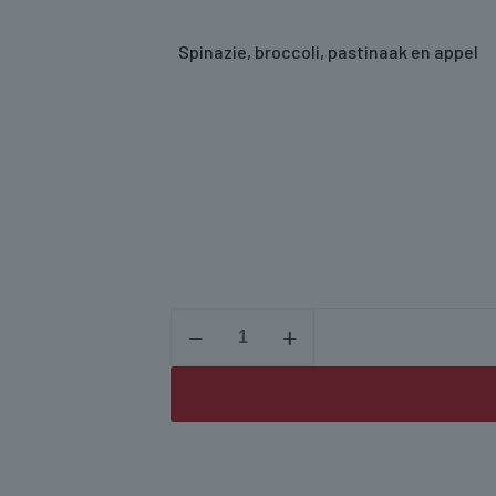
Spinazie, broccoli, pastinaak en appel
Veggie
green
smoothie
aantal