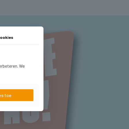
ookies
verbeteren. We
es toe