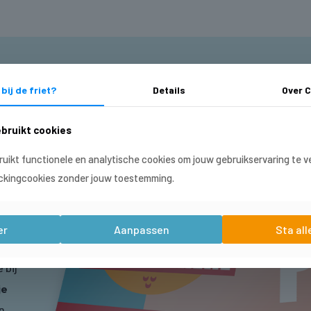
bij de friet?
Details
Over
C
!
bruikt cookies
e €
uikt functionele en analytische cookies om jouw gebruikservaring te 
Pas?
ckingcookies zonder jouw toestemming.
raag
er
Aanpassen
Sta all
 bij
je
n