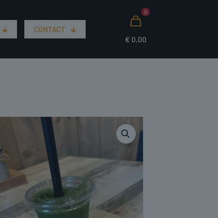
0
CONTACT
€
0,00