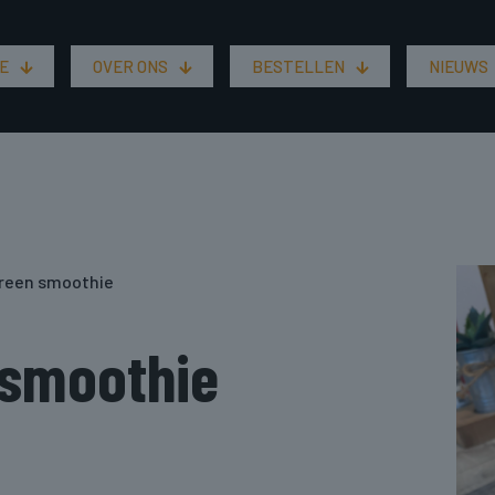
E
OVER ONS
BESTELLEN
NIEUWS
green smoothie
 smoothie