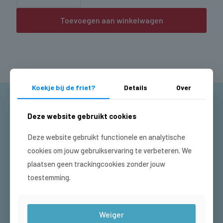
aantal
Toevoegen aan winkelwagen
Koekje bij de friet?
Details
Over
HEB JIJ HEM AL?
Deze website gebruikt cookies
DE VETTE PAS!
Deze website gebruikt functionele en analytische
Spaar mee met onze Vette Pas! Bij iedere € 15,- krijg je één
cookies om jouw gebruikservaring te verbeteren. We
stempel. Een volle Vette Pas? Dan krijg je van ons een gratis
plaatsen geen trackingcookies zonder jouw
product, vraag naar de actuele actie.
toestemming.
Je krijgt de stempel als je bij ons in de cafetaria komt bestellen.
Maar ook als we bij je bezorgen als via deze site besteld.
Wil je
extra snel sparen?
Kies dan in onze eigen webshop voor afhalen,
Weiger
dan krijg je een extra stempel.