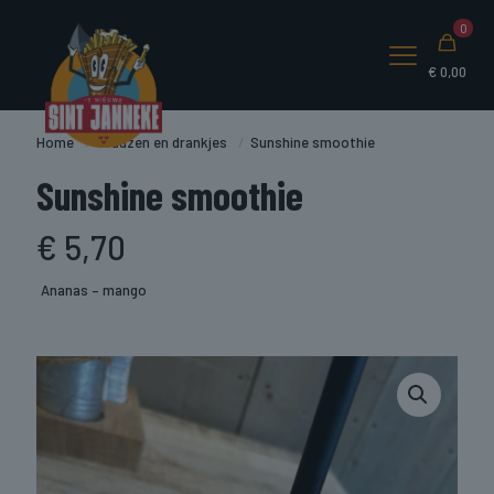
0
€
0,00
Home
/
Sauzen en drankjes
/
Sunshine smoothie
Sunshine smoothie
€
5,70
Ananas – mango