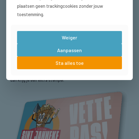
plaatsen geen trackingcookies zonder jouw
HEB JIJ HEM AL?
toestemming.
DE VETTE PAS!
Weiger
Spaar mee met onze Vette Pas! Bij iedere € 15,- krijg je één
stempel. Een volle Vette Pas? Dan krijg je van ons een gratis
Aanpassen
product, vraag naar de actuele actie.
Je krijgt de stempel als je bij ons in de cafetaria komt bestellen.
Sta alles toe
Maar ook als we bij je bezorgen als via deze site besteld.
Wil je
extra snel sparen?
Kies dan in onze eigen webshop voor afhalen,
dan krijg je een extra stempel.