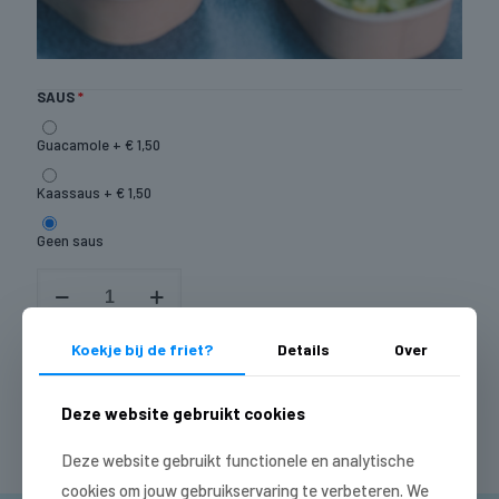
SAUS
Guacamole +
€
1,50
Kaassaus +
€
1,50
Geen saus
Nacho's
vega
aantal
Koekje bij de friet?
Details
Over
Toevoegen aan winkelwagen
Deze website gebruikt cookies
Deze website gebruikt functionele en analytische
cookies om jouw gebruikservaring te verbeteren. We