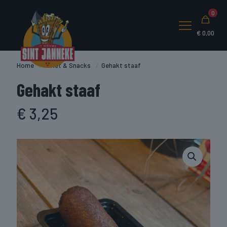
0
€
0,00
Home
/
Friet & Snacks
/
Gehakt staaf
Gehakt staaf
€
3,25