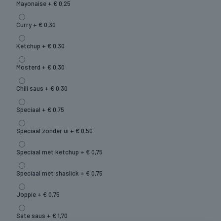
Mayonaise +
€
0,25
Curry +
€
0,30
Ketchup +
€
0,30
Mosterd +
€
0,30
Chili saus +
€
0,30
Speciaal +
€
0,75
Speciaal zonder ui +
€
0,50
Speciaal met ketchup +
€
0,75
Speciaal met shaslick +
€
0,75
Joppie +
€
0,75
Sate saus +
€
1,70