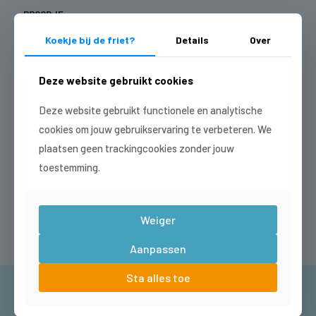
BROODJE
Koekje bij de friet?
Details
Over
Geen broodje
Zacht broodje +
€
1,00
Deze website gebruikt cookies
Hard broodje +
€
1,50
Deze website gebruikt functionele en analytische
cookies om jouw gebruikservaring te verbeteren. We
Gehakt
staaf
plaatsen geen trackingcookies zonder jouw
aantal
toestemming.
Toevoegen aan winkelwagen
Weiger
Aanpassen
Sta alles toe
HEB JIJ HEM AL?